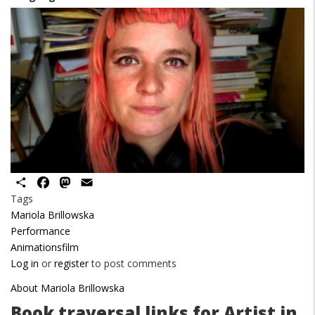
Share
Facebook
Mastodon
Email
Tags
Mariola Brillowska
Performance
Animationsfilm
Log in
or
register
to post comments
About Mariola Brillowska
Book traversal links for Artist in