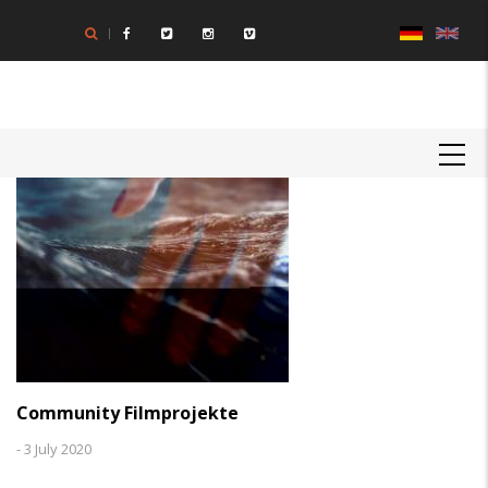
Direkt
zum
Inhalt
MAIN
NAVIGATION
Community Filmprojekte
-
3 July 2020