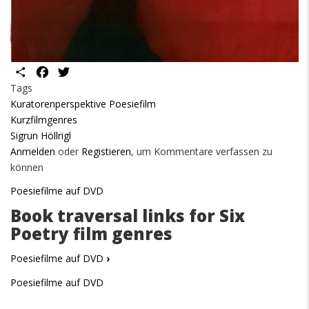
Share
Facebook
Twitter
Tags
Kuratorenperspektive Poesiefilm
Kurzfilmgenres
Sigrun Höllrigl
Anmelden
oder
Registieren
, um Kommentare verfassen zu
können
Poesiefilme auf DVD
Book traversal links for Six
Poetry film genres
Poesiefilme auf DVD
›
Poesiefilme auf DVD