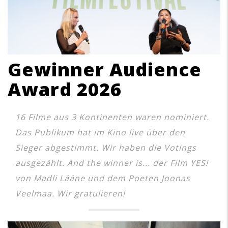
Gewinner Audience
Award 2026
16 Filme aus 3 Kontinenten waren nominiert.
Das Publikum hat im Kino live über den
Sieger abgestimmt. Wir haben die Votings
ausgezählt. And the winner is... der Film YES!
von Madli Lääne und dem Poeten Joonas
Veelmaa. Wir gratulieren!