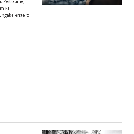
n, Zeiträume,
m KI-
ngabe erstellt: