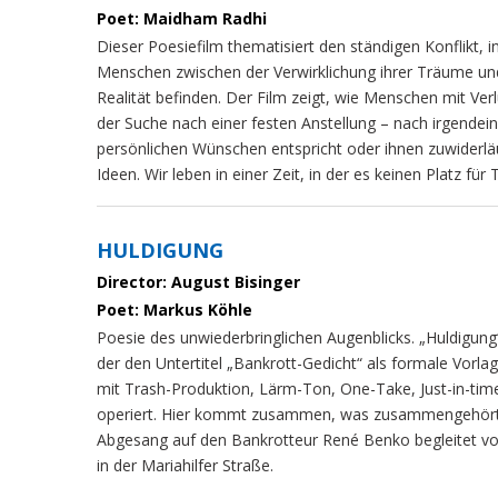
Poet: Maidham Radhi
Dieser Poesiefilm thematisiert den ständigen Konflikt, i
Menschen zwischen der Verwirklichung ihrer Träume un
Realität befinden. Der Film zeigt, wie Menschen mit Ver
der Suche nach einer festen Anstellung – nach irgendein
persönlichen Wünschen entspricht oder ihnen zuwiderläu
Ideen. Wir leben in einer Zeit, in der es keinen Platz für
HULDIGUNG
Director: August Bisinger
Poet: Markus Köhle
Poesie des unwiederbringlichen Augenblicks. „Huldigung“
der den Untertitel „Bankrott-Gedicht“ als formale Vorl
mit Trash-Produktion, Lärm-Ton, One-Take, Just-in-tim
operiert. Hier kommt zusammen, was zusammengehört. 
Abgesang auf den Bankrotteur René Benko begleitet v
in der Mariahilfer Straße.