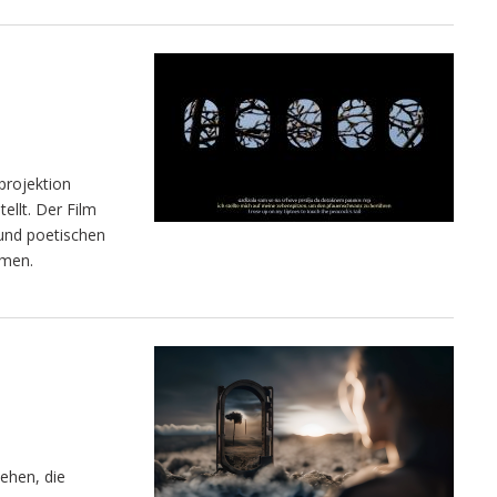
lprojektion
llt. Der Film
und poetischen
hmen.
ehen, die