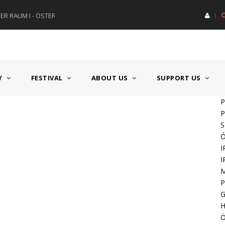
R RAUM I - ÖSTERREICH
HAUPTPREIS DEUTSCHSPRACH
Y
FESTIVAL
ABOUT US
SUPPORT US
P
P
Ó
I
I
P
H
Ö