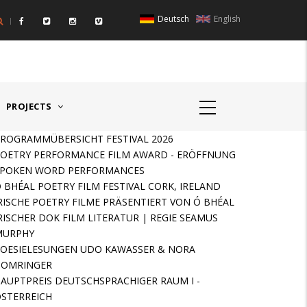
Deutsch
English
IGER RAUM I - ÖSTERREICH
HAUPTPREIS DEUTSCHSPR
PROJECTS
ROGRAMMÜBERSICHT FESTIVAL 2026
OETRY PERFORMANCE FILM AWARD - ERÖFFNUNG
SPOKEN WORD PERFORMANCES
 BHÉAL POETRY FILM FESTIVAL CORK, IRELAND
RISCHE POETRY FILME PRÄSENTIERT VON Ó BHÉAL
RISCHER DOK FILM LITERATUR | REGIE SEAMUS
MURPHY
OESIELESUNGEN UDO KAWASSER & NORA
GOMRINGER
AUPTPREIS DEUTSCHSPRACHIGER RAUM I -
STERREICH