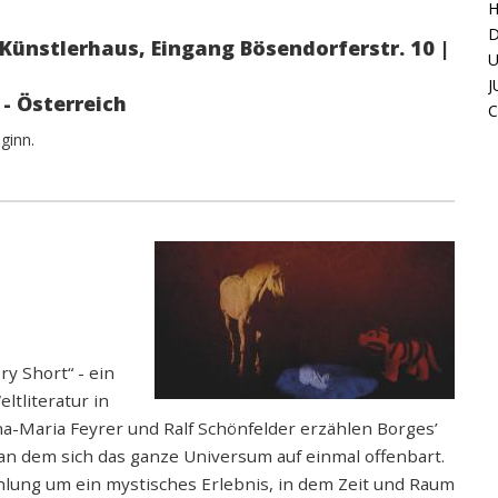
H
D
 Künstlerhaus, Eingang Bösendorferstr. 10 |
U
J
- Österreich
C
eginn.
ry Short“ - ein
ltliteratur in
a-Maria Feyrer und Ralf Schönfelder erzählen Borges’
an dem sich das ganze Universum auf einmal offenbart.
ählung um ein mystisches Erlebnis, in dem Zeit und Raum