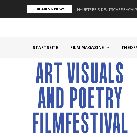
Direkt
BREAKING NEWS
AUM I - ÖSTERREICH
HAUPTPREIS DEUTSCHSPRACHIGE
zum
Inhalt
MAIN
NAVIGATION
STARTSEITE
FILM MAGAZINE
THEOR
Textkörper