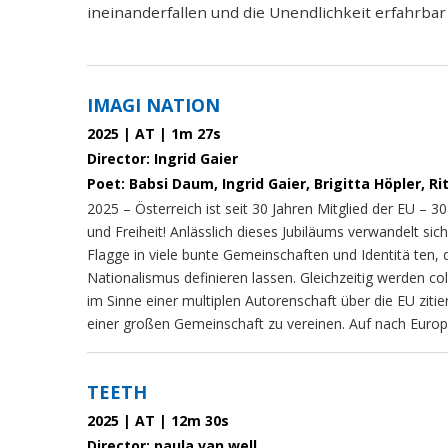
ineinanderfallen und die Unendlichkeit erfahrbar
IMAGI NATION
2025 | AT | 1m 27s
Director: Ingrid Gaier
Poet: Babsi Daum, Ingrid Gaier, Brigitta Höpler, R
2025 – Österreich ist seit 30 Jahren Mitglied der EU – 3
und Freiheit! Anlässlich dieses Jubiläums verwandelt sich
Flagge in viele bunte Gemeinschaften und Identitä ten, d
Nationalismus definieren lassen. Gleichzeitig werden co
im Sinne einer multiplen Autorenschaft über die EU zitie
einer großen Gemeinschaft zu vereinen.
Auf nach Europ
TEETH
2025 | AT | 12m 30s
Director: paula van well