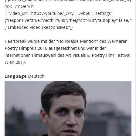
itok=7mQeNrh-
","video_url":"https://youtu.be/_O1yiHDVb60","settings":
{"responsive":true,"width":"640","height":"480","autoplay":false,"ti
["Embedded Video (Responsive)."]}
Heartbreak wurde mit der "Honorable Mention" des Weimarer
Poetry Filmpreis 2016 ausgezeichnet und war in der
internationen Filmauswahl des Art Visuals & Poetry Film Festival
Wien 2017.
Language
Deutsch