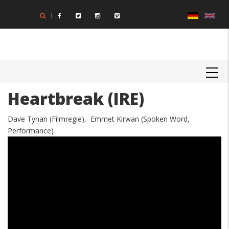
Direkt
zum
Inhalt
MAIN
NAVIGATION
Heartbreak (IRE)
Dave Tynan (Filmregie), Emmet Kirwan (Spoken Word,
Performance)