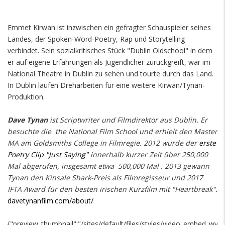
Emmet Kirwan ist inzwischen ein gefragter Schauspieler seines
Landes, der Spoken-Word-Poetry, Rap und Storytelling
verbindet. Sein sozialkritisches Stück "Dublin Oldschool" in dem
er auf eigene Erfahrungen als Jugendlicher zurückgreift, war im
National Theatre in Dublin zu sehen und tourte durch das Land.
In Dublin laufen Dreharbeiten für eine weitere Kirwan/Tynan-
Produktion.
Dave Tynan
ist Scriptwriter und Filmdirektor aus Dublin. Er
besuchte die the National Film School und erhielt den Master
MA am Goldsmiths College in Filmregie. 2012 wurde der
erste
Poetry Clip "Just Saying"
innerhalb kurzer Zeit über 250,000
Mal abgerufen, insgesamt etwa 500,000 Mal . 2013 gewann
Tynan den Kinsale Shark-Preis als Filmregisseur und 2017
IFTA Award für den besten irischen Kurzfilm mit "Heartbreak".
davetynanfilm.com/about/
{"preview_thumbnail":"/sites/default/files/styles/video_embed_wy