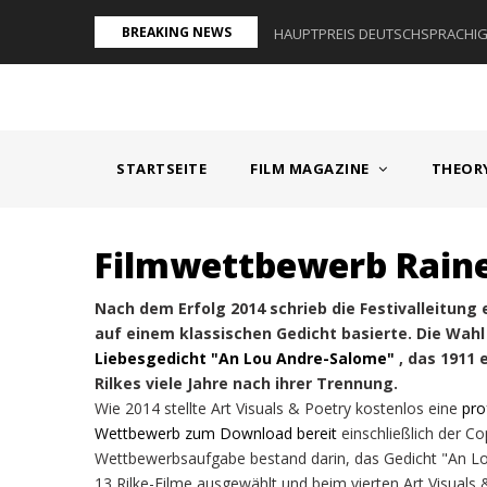
Direkt
BREAKING NEWS
AUM I - ÖSTERREICH
HAUPTPREIS DEUTSCHSPRACHIGE
zum
Inhalt
MAIN
NAVIGATION
STARTSEITE
FILM MAGAZINE
THEOR
Filmwettbewerb Raine
Nach dem Erfolg 2014 schrieb die Festivalleitun
auf einem klassischen Gedicht basierte. Die Wahl 
Liebesgedicht "An Lou Andre-Salome"
, das 1911 
Rilkes viele Jahre nach ihrer Trennung.
Wie 2014 stellte Art Visuals & Poetry kostenlos eine
pro
Wettbewerb zum Download bereit
einschließlich der Co
Wettbewerbsaufgabe bestand darin, das Gedicht "An L
13 Rilke-Filme ausgewählt und beim vierten Art Visuals 