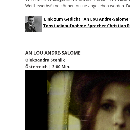
Wettbewerbsfilme können online angesehen werden. Der 
Link zum Gedicht "An Lou Andre-Salome"
Tonstudioaufnahme Sprecher Christian R
AN LOU ANDRE-SALOME
Oleksandra Stehlik
Österreich | 3:00 Min.