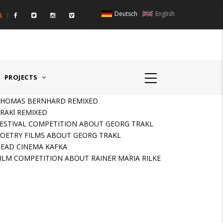
Deutsch
English
IGER RAUM I - ÖSTERREICH
HAUPTPREIS DEUTSCHSPR
PROJECTS
HOMAS BERNHARD REMIXED
RAKl REMIXED
ESTIVAL COMPETITION ABOUT GEORG TRAKL
OETRY FILMS ABOUT GEORG TRAKL
EAD CINEMA KAFKA
ILM COMPETITION ABOUT RAINER MARIA RILKE