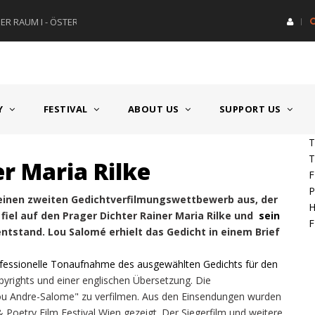
R RAUM I - ÖSTERREICH
HAUPTPREIS DEUTSCHSPRACH
Y
FESTIVAL
ABOUT US
SUPPORT US
T
T
r Maria Rilke
F
P
g einen zweiten Gedichtverfilmungswettbewerb aus, der
H
fiel auf den Prager Dichter Rainer Maria Rilke und
sein
F
entstand. Lou Salomé erhielt das Gedicht in einem Brief
fessionelle Tonaufnahme des ausgewählten Gedichts für den
pyrights und einer englischen Übersetzung. Die
ou Andre-Salome" zu verfilmen. Aus den Einsendungen wurden
& Poetry Film Festival Wien gezeigt. Der Siegerfilm und weitere