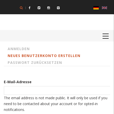
Direkt
zum
Inhalt
MAIN
NAVIGATION
ANMELDEN
Primary
NEUES BENUTZERKONTO ERSTELLEN
tabs
PASSWORT ZURÜCKSETZEN
E-Mail-Adresse
The email address is not made public. It will only be used if you
need to be contacted about your account or for opted-in
notifications.