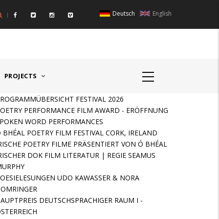
Deutsch
English
IGER RAUM I - ÖSTERREICH
HAUPTPREIS DEUTSCHSPR
PROJECTS
ROGRAMMÜBERSICHT FESTIVAL 2026
OETRY PERFORMANCE FILM AWARD - ERÖFFNUNG
SPOKEN WORD PERFORMANCES
 BHÉAL POETRY FILM FESTIVAL CORK, IRELAND
RISCHE POETRY FILME PRÄSENTIERT VON Ó BHÉAL
RISCHER DOK FILM LITERATUR | REGIE SEAMUS
MURPHY
OESIELESUNGEN UDO KAWASSER & NORA
GOMRINGER
AUPTPREIS DEUTSCHSPRACHIGER RAUM I -
STERREICH