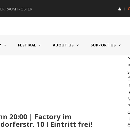
R RAUM I - ÖSTERREICH
HAUPTPREIS DEUTSCHSPRACH
Y
FESTIVAL
ABOUT US
SUPPORT US
P
P
Ó
I
I
P
nn 20:00 | Factory im
H
rferstr. 10 I Eintritt frei!
Ö