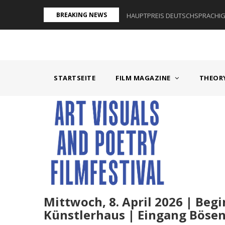
Direkt
BREAKING NEWS
AUM I - ÖSTERREICH
HAUPTPREIS DEUTSCHSPRACHIGE
zum
Inhalt
MAIN
NAVIGATION
STARTSEITE
FILM MAGAZINE
THEOR
Textkörper
Mittwoch, 8. April 2026 | Begi
Künstlerhaus | Eingang Bösendo