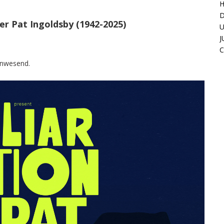
H
D
er Pat Ingoldsby (1942-2025)
U
J
C
 anwesend.