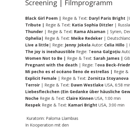
Screening | Filmprogramm
Black Girl Poem |
Regie & Text:
Daryl Paris Bright
|U
Tribute |
Regie & Text:
Katia Sophia Ditzler
| Russla
Thunder
| Regie & Text:
Rama Alsaman
| Syrien, De
Ophelia|
Regie & Text:
Meike Redeker
| Deutschland
Live a little
| Regie:
Jenny Jokela
Autor:
Celia Hillo
| 
The joy is inexhaustible
Regie: T
eona Galgoțiu
Auto
Women Not to Be |
Regie & Text:
Sarah James |
GB,
Pregnant with the death
| Regie: T
ova Beck-Frie
Mi pecho es el océano lleno de estrellas |
Regie & 
Explicit Female
| Regie & Text:
Zornitza Stoyanova 
Terroir
| Regie & Text:
Dawn Westlake
USA, 6:58 mi
Liebesfleckchen (Ein Gedanke über häusliche Gew
Noche
Regie & Text:
Claire Kinnen
USA, 1:00 min
Respek
Regie & Text:
Kamari Bright
USA, 3:00 min
Kuratorin: Paloma Llambias
In Kooperation mit den