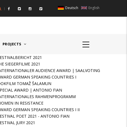
Deutsch
English
IGER RAUM I - ÖSTERREICH
HAUPTPREIS DEUTSCHSPR
PROJECTS
ESTIVALBERICHT 2021
IE SIEGERFILME 2021
NTERNATIONALER AUDIENCE AWARD | SAALVOTING
WARD GERMAN SPEAKING COUNTRIES I
DOKFILM TOMAŽ ŠALAMUN
PECIAL AWARD | ANTONIO FIAN
INTERNATIONALES RAHMENPROGRAMM
OMEN IN RESISTANCE
WARD GERMAN SPEAKING COUNTRIES I II
ESTIVAL POET 2021 - ANTONIO FIAN
ESTIVAL JURY 2021