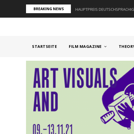
Direkt
BREAKING NEWS
AUM I - ÖSTERREICH
HAUPTPREIS DEUTSCHSPRACHIGE
zum
Inhalt
MAIN
NAVIGATION
STARTSEITE
FILM MAGAZINE
THEOR