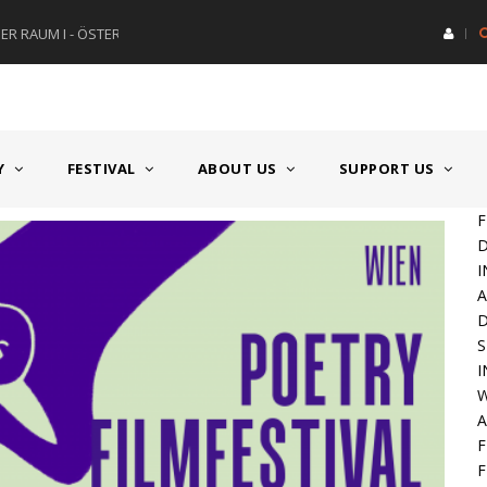
R RAUM I - ÖSTERREICH
HAUPTPREIS DEUTSCHSPRACH
Y
FESTIVAL
ABOUT US
SUPPORT US
F
D
I
A
S
W
A
F
F