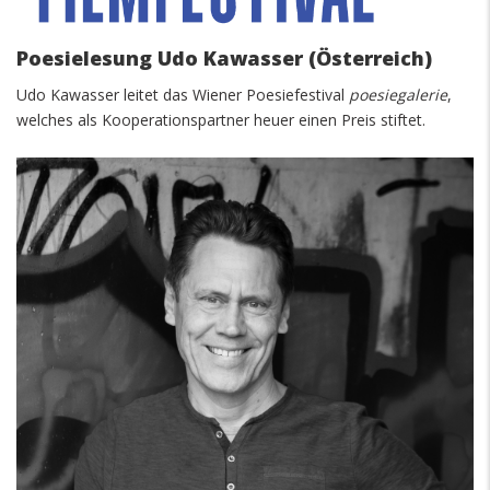
Poesielesung Udo Kawasser (Österreich)
Udo Kawasser leitet das Wiener Poesiefestival
poesiegalerie
,
welches als Kooperationspartner heuer einen Preis stiftet.