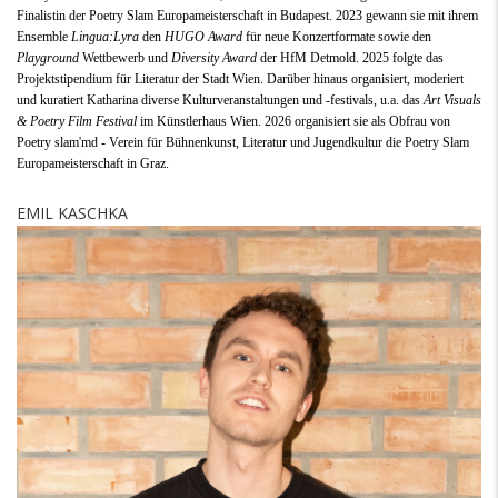
Finalistin der Poetry Slam Europameisterschaft in Budapest. 2023 gewann sie mit ihrem
Ensemble
Lingua:Lyra
den
HUGO Award
für neue Konzertformate sowie den
Playground
Wettbewerb und
Diversity Award
der HfM Detmold. 2025 folgte das
Projektstipendium für Literatur der Stadt Wien. Darüber hinaus organisiert, moderiert
und kuratiert Katharina diverse Kulturveranstaltungen und -festivals, u.a. das
Art Visuals
& Poetry Film Festival
im Künstlerhaus Wien. 2026 organisiert sie als Obfrau von
Poetry slam'md - Verein für Bühnenkunst, Literatur und Jugendkultur die Poetry Slam
Europameisterschaft in Graz.
EMIL KASCHKA