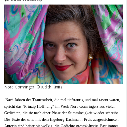
Nora Gomringer © Judith Kinitz
Nach Jahren der Trauerarbeit, die mal tieftraurig und mal rasant waren,
spricht das "Prinzip Hoffnung“ im Werk Nora Gomringers aus vielen
Gedichten, die sie nach einer Phase der Stimmlosigkeit wieder schreibt.
Die Texte der u. a. mit dem Ingeborg-Bachmann-Preis ausgezeichneten
Autorin sind heiter bis wolkig, die Gedichte grotesk-lustig. Fast immer