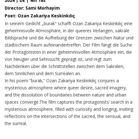
2024 | DE | 4m 18s
Director: Sami Morhayim
Poet: Ozan Zakariya Keskinkılıç
In seinem Gedicht „burak“ schafft Ozan Zakariya Keskinkılıç eine
geheimnisvolle Atmosphäre, in der queeres Verlangen, sakrale
Bildsprache und die Aufhebung der Grenzen zwischen Natur und
städtischem Raum aufeinandertreffen. Der Film fängt die Suche
der Protagonisten in einer geheimnisvollen Atmosphäre ein, die
von Neugier und Sehnsucht geprägt ist, und regt zum
Nachdenken über die Schnittstellen zwischen dem Sakralen,
dem Sinnlichen und dem Surrealen an.
In his poem “burak,” Ozan Zakariya Keskinkılıç conjures a
mysterious atmosphere where queer desire, sacred imagery,
and the dissolution of boundaries between nature and urban
spaces converge.The film captures the protagonists’ search in a
mysterious atmosphere, filled with curiosity and longing, inviting
reflections on the intersections of the sacred, the sensual, and
the surreal.