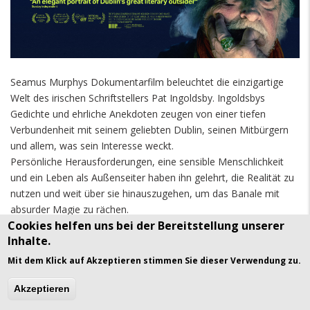
Seamus Murphys Dokumentarfilm beleuchtet die einzigartige
Welt des irischen Schriftstellers Pat Ingoldsby. Ingoldsbys
Gedichte und ehrliche Anekdoten zeugen von einer tiefen
Verbundenheit mit seinem geliebten Dublin, seinen Mitbürgern
und allem, was sein Interesse weckt.
Persönliche Herausforderungen, eine sensible Menschlichkeit
und ein Leben als Außenseiter haben ihn gelehrt, die Realität zu
nutzen und weit über sie hinauszugehen, um das Banale mit
absurder Magie zu rächen.
Cookies helfen uns bei der Bereitstellung unserer
Inhalte.
Patrick Ingoldsby
Mit dem Klick auf Akzeptieren stimmen Sie dieser Verwendung zu.
Patrick Ingoldsby war ein Dubliner Dichter und
Akzeptieren
Fernsehmoderator. Er moderierte Kindersendungen, schrieb
Theaterstücke und Hörspiele, veröffentlichte