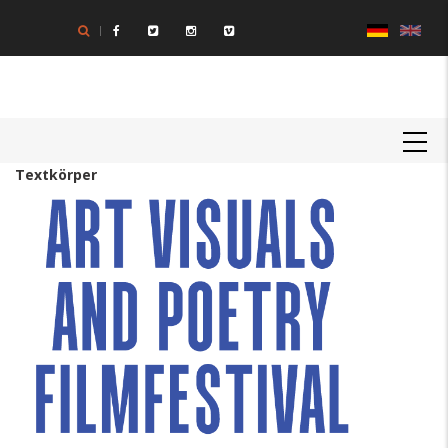
Direkt
zum
Inhalt
MAIN
NAVIGATION
Textkörper
paragraphs