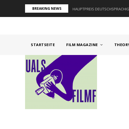
Direkt
BREAKING NEWS
AUM I - ÖSTERREICH
HAUPTPREIS DEUTSCHSPRACHIGE
zum
Inhalt
MAIN
NAVIGATION
STARTSEITE
FILM MAGAZINE
THEOR