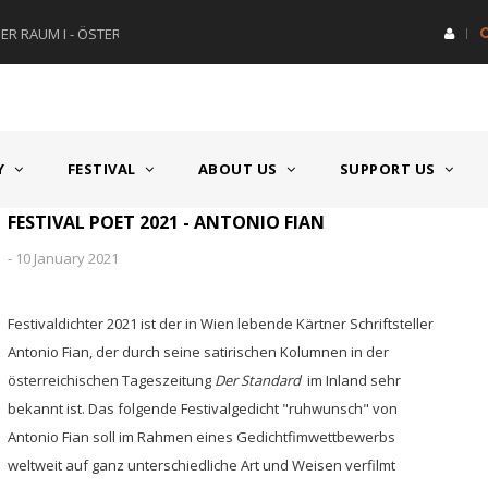
R RAUM I - ÖSTERREICH
HAUPTPREIS DEUTSCHSPRACH
Y
FESTIVAL
ABOUT US
SUPPORT US
FESTIVAL POET 2021 - ANTONIO FIAN
-
10 January 2021
Festivaldichter 2021 ist der in Wien lebende Kärtner Schriftsteller
Antonio Fian, der durch seine satirischen Kolumnen in der
österreichischen Tageszeitung
Der Standard
im Inland sehr
bekannt ist. Das folgende Festivalgedicht "ruhwunsch" von
Antonio Fian soll im Rahmen eines Gedichtfimwettbewerbs
weltweit auf ganz unterschiedliche Art und Weisen verfilmt