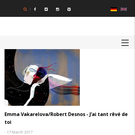
Direkt
zum
Inhalt
MAIN
NAVIGATION
Emma Vakarelova/Robert Desnos - J’ai tant rêvé de
toi
-
17 March 2017