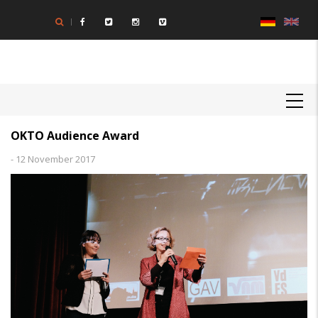
Direkt
zum
Inhalt
MAIN
NAVIGATION
OKTO Audience Award
-
12 November 2017