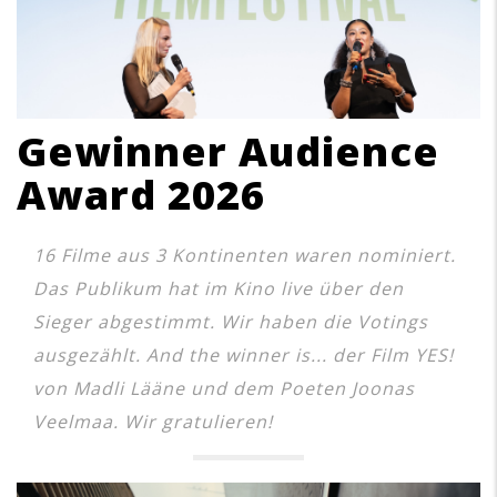
Gewinner Audience
Award 2026
16 Filme aus 3 Kontinenten waren nominiert.
Das Publikum hat im Kino live über den
Sieger abgestimmt. Wir haben die Votings
ausgezählt. And the winner is... der Film YES!
von Madli Lääne und dem Poeten Joonas
Veelmaa. Wir gratulieren!