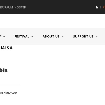
R RAUM I - ÖSTERREICH
HAUPTPREIS DEUTSCHSPRACH
Y
FESTIVAL
ABOUT US
SUPPORT US
UALS &
bis
ollektiv von