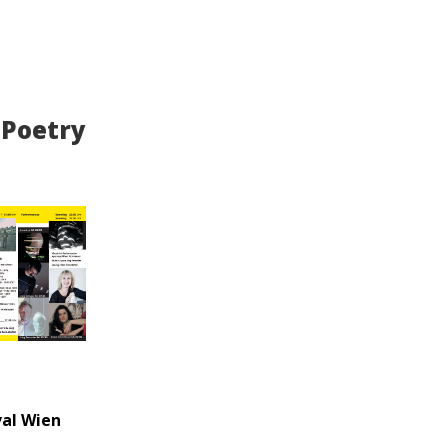
oetry
val Wien