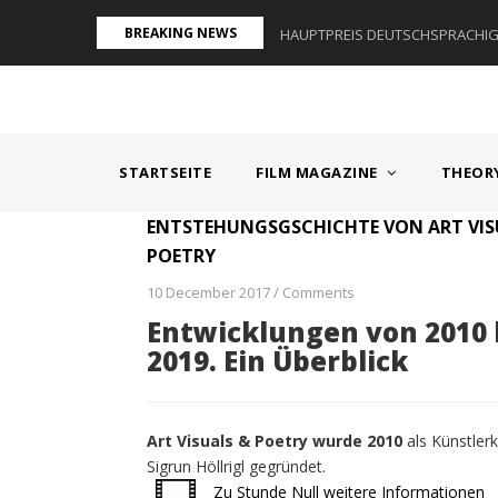
Direkt
BREAKING NEWS
AUM I - ÖSTERREICH
HAUPTPREIS DEUTSCHSPRACHIGE
zum
Inhalt
MAIN
NAVIGATION
STARTSEITE
FILM MAGAZINE
THEOR
ENTSTEHUNGSGSCHICHTE VON ART VIS
POETRY
10 December 2017
/
Comments
Entwicklungen von 2010 
2019. Ein Überblick
Art Visuals & Poetry wurde 2010
als Künstlerk
Sigrun Höllrigl gegründet.
Zu Stunde Null weitere Informationen