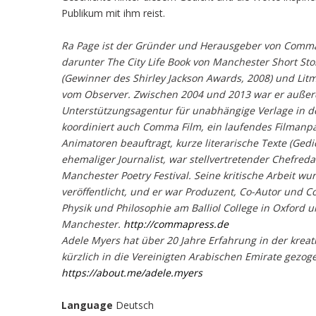
Publikum mit ihm reist.
Ra Page ist der Gründer und Herausgeber von Comma 
darunter The City Life Book von Manchester Short St
(Gewinner des Shirley Jackson Awards, 2008) und Lit
vom Observer. Zwischen 2004 und 2013 war er außerd
Unterstützungsagentur für unabhängige Verlage in de
koordiniert auch Comma Film, ein laufendes Filmanp
Animatoren beauftragt, kurze literarische Texte (Gedi
ehemaliger Journalist, war stellvertretender Chefred
Manchester Poetry Festival. Seine kritische Arbeit wur
veröffentlicht, und er war Produzent, Co-Autor und Co
Physik und Philosophie am Balliol College in Oxford u
Manchester.
http://commapress.de
Adele Myers hat über 20 Jahre Erfahrung in der kreat
kürzlich in die Vereinigten Arabischen Emirate gezo
https://about.me/adele.myers
Language
Deutsch