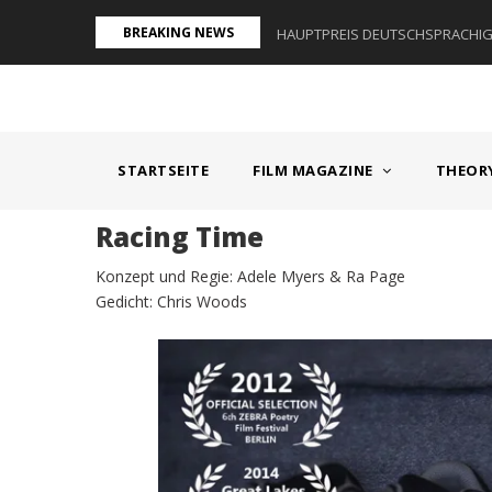
Direkt
BREAKING NEWS
AUM I - ÖSTERREICH
HAUPTPREIS DEUTSCHSPRACHIGE
zum
Inhalt
MAIN
NAVIGATION
STARTSEITE
FILM MAGAZINE
THEOR
Racing Time
Konzept und Regie: Adele Myers & Ra Page
Gedicht: Chris Woods