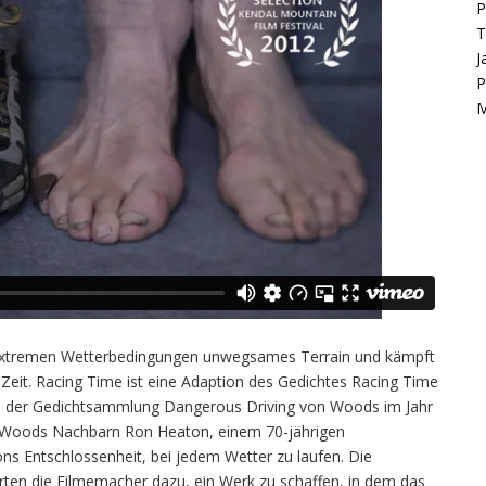
P
T
J
P
M
er extremen Wetterbedingungen unwegsames Terrain und kämpft
 Zeit. Racing Time ist eine Adaption des Gedichtes Racing Time
n der Gedichtsammlung Dangerous Driving von Woods im Jahr
von Woods Nachbarn Ron Heaton, einem 70-jährigen
s Entschlossenheit, bei jedem Wetter zu laufen. Die
erten die Filmemacher dazu, ein Werk zu schaffen, in dem das