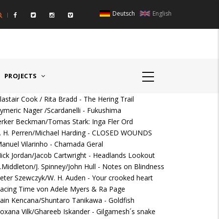
Deutsch
English
IGER RAUM I - ÖSTERREICH
HAUPTPREIS DEUTSCHSPR
PROJECTS
lastair Cook / Rita Bradd - The Hering Trail
ymeric Nager /Scardanelli - Fukushima
erker Beckman/Tomas Stark: Inga Fler Ord
. H. Perren/Michael Harding - CLOSED WOUNDS
anuel Vilarinho - Chamada Geral
ick Jordan/Jacob Cartwright - Headlands Lookout
.Middleton/J. Spinney/John Hull - Notes on Blindness
eter Szewczyk/W. H. Auden - Your crooked heart
acing Time von Adele Myers & Ra Page
ain Kencana/Shuntaro Tanikawa - Goldfish
oxana Vilk/Ghareeb Iskander - Gilgamesh´s snake