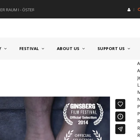
R RAUM I - ÖSTERREICH
HAUPTPREIS DEUTSCHSPRACH
Y
FESTIVAL
ABOUT US
SUPPORT US
A
A
J
L
M
N
P
P
R
R
R