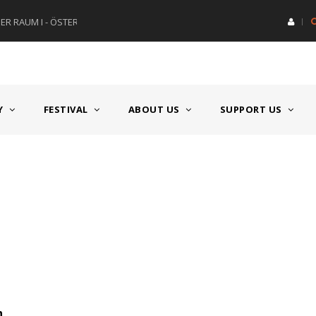
R RAUM I - ÖSTERREICH
HAUPTPREIS DEUTSCHSPRACH
Y
FESTIVAL
ABOUT US
SUPPORT US
n