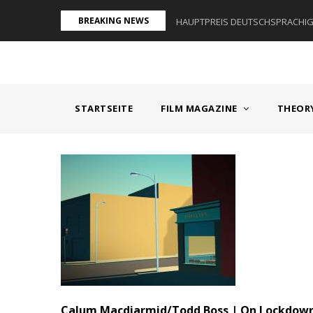
Direkt
BREAKING NEWS
AUM I - ÖSTERREICH
HAUPTPREIS DEUTSCHSPRACHIGE
zum
Inhalt
MAIN
NAVIGATION
STARTSEITE
FILM MAGAZINE
THEOR
Calum Macdiarmid/Todd Boss | On Lockdow