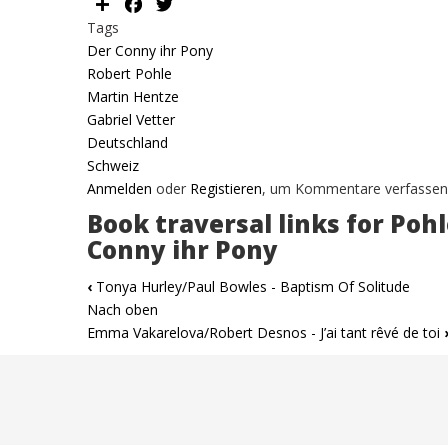
Share
Facebook
Twitter
Tags
Der Conny ihr Pony
Robert Pohle
Martin Hentze
Gabriel Vetter
Deutschland
Schweiz
Anmelden
oder
Registieren
, um Kommentare verfassen
Book traversal links for Poh
Conny ihr Pony
‹
Tonya Hurley/Paul Bowles - Baptism Of Solitude
Nach oben
Emma Vakarelova/Robert Desnos - J’ai tant rêvé de toi