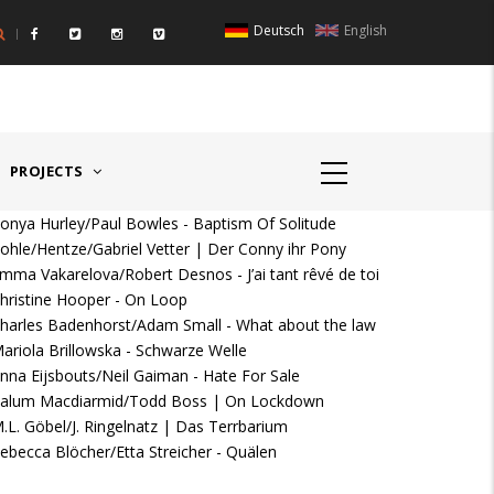
Deutsch
English
IGER RAUM I - ÖSTERREICH
HAUPTPREIS DEUTSCHSPR
PROJECTS
onya Hurley/Paul Bowles - Baptism Of Solitude
ohle/Hentze/Gabriel Vetter | Der Conny ihr Pony
mma Vakarelova/Robert Desnos - J’ai tant rêvé de toi
hristine Hooper - On Loop
harles Badenhorst/Adam Small - What about the law
ariola Brillowska - Schwarze Welle
nna Eijsbouts/Neil Gaiman - Hate For Sale
alum Macdiarmid/Todd Boss | On Lockdown
.L. Göbel/J. Ringelnatz | Das Terrbarium
ebecca Blöcher/Etta Streicher - Quälen