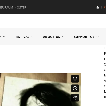
R RAUM I - ÖSTERREICH
HAUPTPREIS DEUTSCHSPRACH
Y
FESTIVAL
ABOUT US
SUPPORT US
T
P
E
C
C
M
A
C
M
R