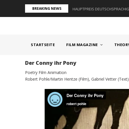
Direkt
BREAKING NEWS
AUM I - ÖSTERREICH
HAUPTPREIS DEUTSCHSPRACHIGE
zum
Inhalt
MAIN
NAVIGATION
STARTSEITE
FILM MAGAZINE
THEOR
Der Conny ihr Pony
Poetry Film Animation
Robert Pohle/Martin Hentze (Film), Gabriel Vetter (Text)