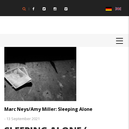
Direkt
zum
Inhalt
MAIN
NAVIGATION
Marc Neys/Amy Miller: Sleeping Alone
-
13 September 2021